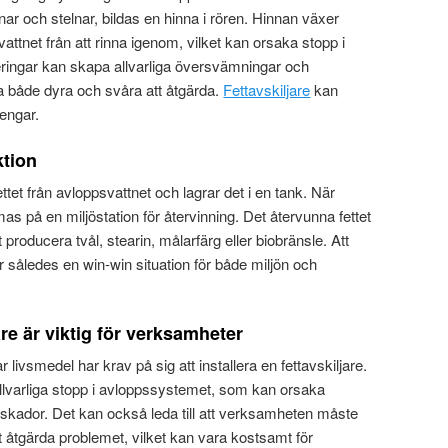
lnar och stelnar, bildas en hinna i rören. Hinnan växer
t vattnet från att rinna igenom, vilket kan orsaka stopp i
eringar kan skapa allvarliga översvämningar och
 både dyra och svåra att åtgärda.
Fettavskiljare
kan
pengar.
ktion
ttet från avloppsvattnet och lagrar det i en tank. När
as på en miljöstation för återvinning. Det återvunna fettet
producera tvål, stearin, målarfärg eller biobränsle. Att
r således en win-win situation för både miljön och
are är viktig för verksamheter
ivsmedel har krav på sig att installera en fettavskiljare.
 allvarliga stopp i avloppssystemet, som kan orsaka
skador. Det kan också leda till att verksamheten måste
t åtgärda problemet, vilket kan vara kostsamt för