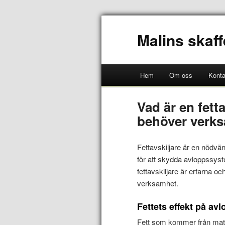
Malins skaff
Hem
Om oss
Konta
Vad är en fett
behöver verk
Fettavskiljare är en nödvä
för att skydda avloppssyst
fettavskiljare är erfarna o
verksamhet.
Fettets effekt på av
Fett som kommer från matl