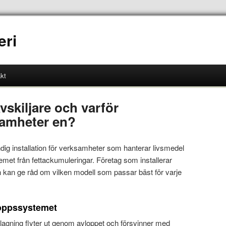
eri
kt
avskiljare och varför
samheter en?
ndig installation för verksamheter som hanterar livsmedel
emet från fettackumuleringar. Företag som installerar
ch kan ge råd om vilken modell som passar bäst för varje
loppssystemet
agning flyter ut genom avloppet och försvinner med