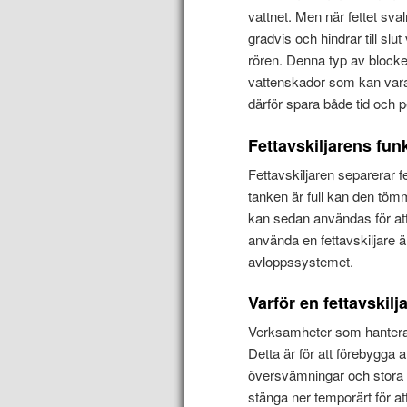
vattnet. Men när fettet sva
gradvis och hindrar till slu
rören. Denna typ av block
vattenskador som kan vara
därför spara både tid och 
Fettavskiljarens fun
Fettavskiljaren separerar fe
tanken är full kan den tömm
kan sedan användas för att 
använda en fettavskiljare ä
avloppssystemet.
Varför en fettavskilj
Verksamheter som hanterar l
Detta är för att förebygga
översvämningar och stora 
stänga ner temporärt för at