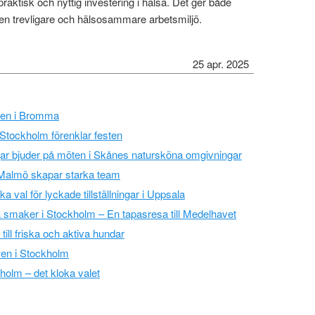
praktisk och nyttig investering i hälsa. Det ger både
en trevligare och hälsosammare arbetsmiljö.
25 apr. 2025
fällen i Bromma
i Stockholm förenklar festen
ar bjuder på möten i Skånes natursköna omgivningar
i Malmö skapar starka team
 val för lyckade tillställningar i Uppsala
 smaker i Stockholm – En tapasresa till Medelhavet
till friska och aktiva hundar
wen i Stockholm
kholm – det kloka valet